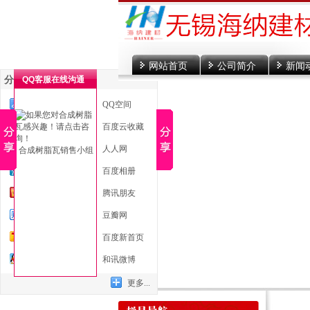
网站首页
公司简介
新闻
分享到
QQ客服在线沟通
一键分享
QQ空间
新浪微博
百度云收藏
微信
人人网
合成树脂瓦销售小组
腾讯微博
百度相册
开心网
腾讯朋友
百度贴吧
豆瓣网
搜狐微博
百度新首页
QQ好友
和讯微博
更多...