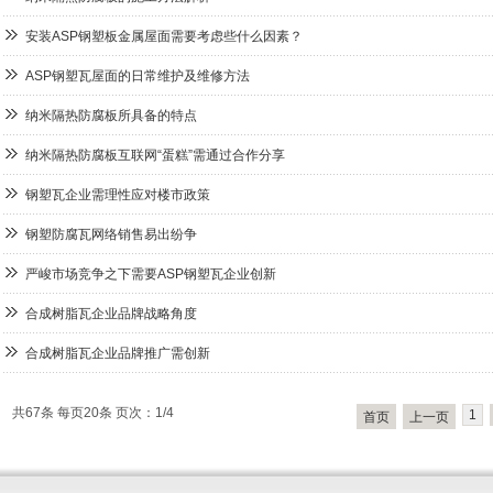
安装ASP钢塑板金属屋面需要考虑些什么因素？
ASP钢塑瓦屋面的日常维护及维修方法
纳米隔热防腐板所具备的特点
纳米隔热防腐板互联网“蛋糕”需通过合作分享
钢塑瓦企业需理性应对楼市政策
钢塑防腐瓦网络销售易出纷争
严峻市场竞争之下需要ASP钢塑瓦企业创新
合成树脂瓦企业品牌战略角度
合成树脂瓦企业品牌推广需创新
共67条 每页20条 页次：1/4
1
首页
上一页