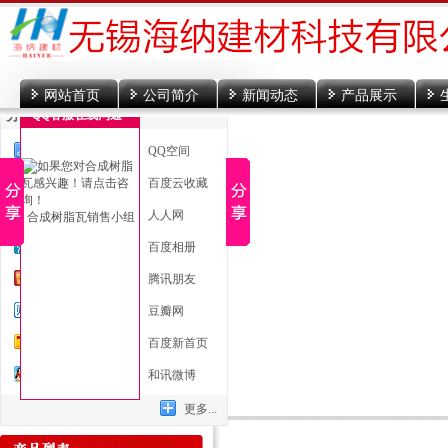
网站首页
公司简介
新闻动态
产品展示
分享到
QQ客服在线沟通
一键分享
QQ空间
新浪微博
百度云收藏
微信
人人网
合成树脂瓦销售小组
腾讯微博
百度相册
开心网
腾讯朋友
百度贴吧
豆瓣网
搜狐微博
百度新首页
QQ好友
和讯微博
更多...