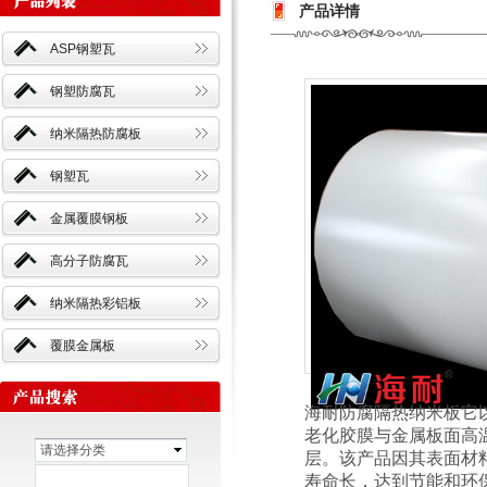
产品详情
ASP钢塑瓦
钢塑防腐瓦
纳米隔热防腐板
钢塑瓦
金属覆膜钢板
高分子防腐瓦
纳米隔热彩铝板
覆膜金属板
海耐防腐隔热纳米板它
老化胶膜与金属板面高
请选择分类
层。该产品因其表面材
寿命长，达到节能和环